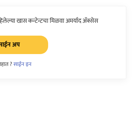
ेल्या खास कन्टेन्टचा मिळवा अमर्याद ॲक्सेस
साईन अप
आहात ?
साईन इन