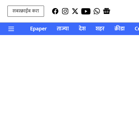
सबस्क्राईब करा
Epaper
ताज्या
देश
शहर
क्रीडा
C