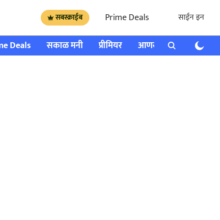
Prime Deals
साईन इन
सबस्क्राईब
me Deals
सकाळ मनी
प्रीमियर
आणखी
राशी भविष्य