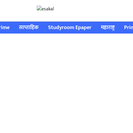
rime
साप्ताहिक
Studyroom Epaper
महाराष्ट्र
Pri