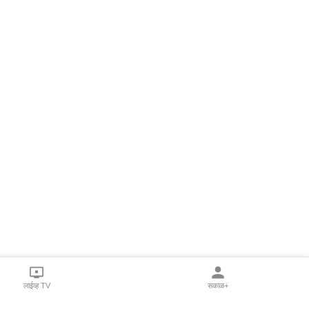
लाईव्ह TV
सकाळ+