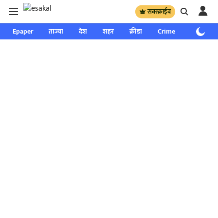
सबस्क्राईब
Epaper
ताज्या
देश
शहर
क्रीडा
Crime
साप्ताहिक