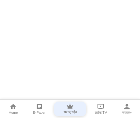
सबस्क्राईब
Home
E-Paper
लाईव्ह TV
सकाळ+