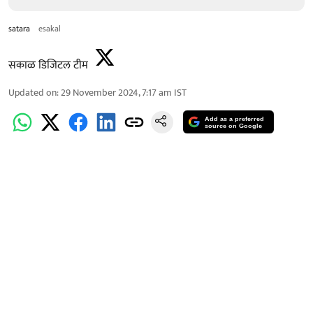
satara
esakal
सकाळ डिजिटल टीम
Updated on
:
29 November 2024, 7:17 am
IST
Add as a preferred
source on Google