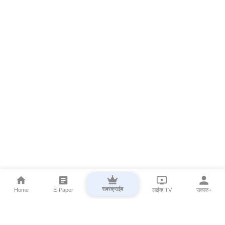
सबस्क्राईब
Home
E-Paper
लाईव्ह TV
सकाळ+