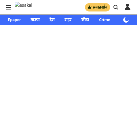
सबस्क्राईब
Epaper
ताज्या
देश
शहर
क्रीडा
Crime
साप्ताहिक