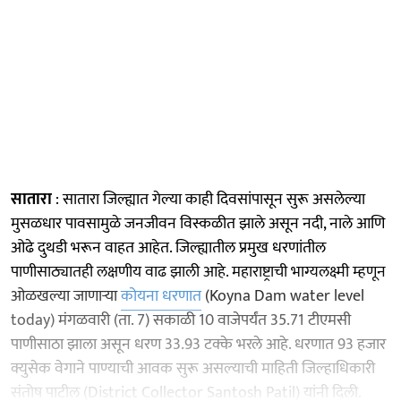
सातारा
: सातारा जिल्ह्यात गेल्या काही दिवसांपासून सुरू असलेल्या
मुसळधार पावसामुळे जनजीवन विस्कळीत झाले असून नदी, नाले आणि
ओढे दुथडी भरून वाहत आहेत. जिल्ह्यातील प्रमुख धरणांतील
पाणीसाठ्यातही लक्षणीय वाढ झाली आहे. महाराष्ट्राची भाग्यलक्ष्मी म्हणून
ओळखल्या जाणाऱ्या
कोयना धरणात
(Koyna Dam water level
today) मंगळवारी (ता. 7) सकाळी 10 वाजेपर्यंत 35.71 टीएमसी
पाणीसाठा झाला असून धरण 33.93 टक्के भरले आहे. धरणात 93 हजार
क्युसेक वेगाने पाण्याची आवक सुरू असल्याची माहिती जिल्हाधिकारी
संतोष पाटील (District Collector Santosh Patil) यांनी दिली.