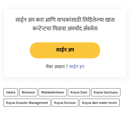
साईन अप करा आणि वाचकांसाठी लिहिलेल्या खास
कन्टेन्टचा मिळवा अमर्याद ॲक्सेस
साईन अप
मेंबर आहात ?
साईन इन
Satara
Monsoon
Mahabaleshwar
Koyna Dam
Koyna Sanctuary
Koyna Disaster Management
Koyna Division
Koyna dam water levels