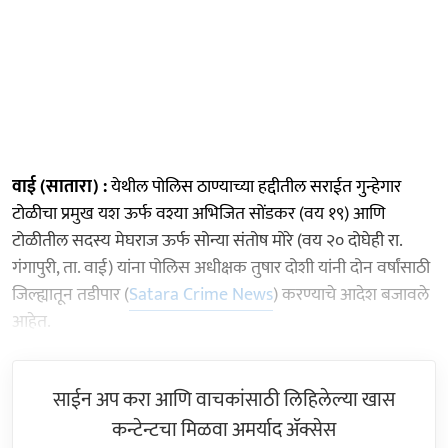
वाई (सातारा) :
येथील पोलिस ठाण्याच्या हद्दीतील सराईत गुन्हेगार
टोळीचा प्रमुख यश ऊर्फ वश्या अभिजित सोंडकर (वय १९) आणि
टोळीतील सदस्य मेघराज ऊर्फ सोन्या संतोष मोरे (वय २० दोघेही रा.
गंगापुरी, ता. वाई) यांना पोलिस अधीक्षक तुषार दोशी यांनी दोन वर्षांसाठी
जिल्ह्यातून तडीपार (
Satara Crime News
) करण्‍याचे आदेश बजावले
आहेत.
साईन अप करा आणि वाचकांसाठी लिहिलेल्या खास
कन्टेन्टचा मिळवा अमर्याद ॲक्सेस