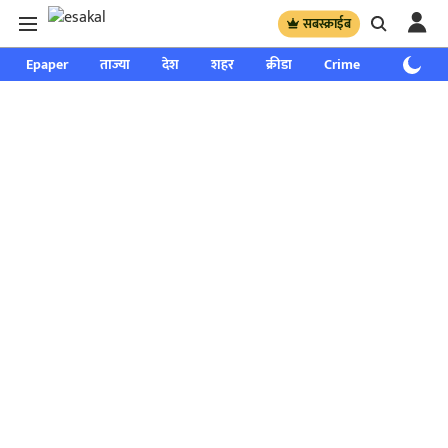
सबस्क्राईब
Epaper
ताज्या
देश
शहर
क्रीडा
Crime
साप्ताहिक