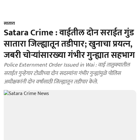
सातारा
Satara Crime : वाईतील दोन सराईत गुंड
सातारा जिल्ह्यातून तडीपार; खुनाचा प्रयत्‍न,
जबरी चोऱ्यांसारख्‍या गंभीर गुन्‍ह्यात सहभाग
Police Externment Order Issued in Wai : वाई तालुक्यातील
सराईत गुन्हेगार टोळीच्या दोन सदस्यांना गंभीर गुन्ह्यांमुळे पोलिस
अधीक्षकांनी दोन वर्षांसाठी जिल्ह्यातून तडीपार केले.