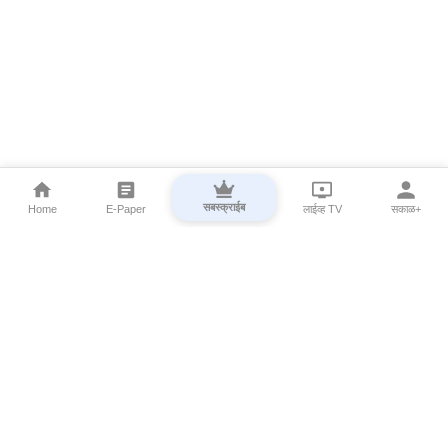
सबस्क्राईब
Home
E-Paper
लाईव्ह TV
सकाळ+
⌄
Marathi News
⌄