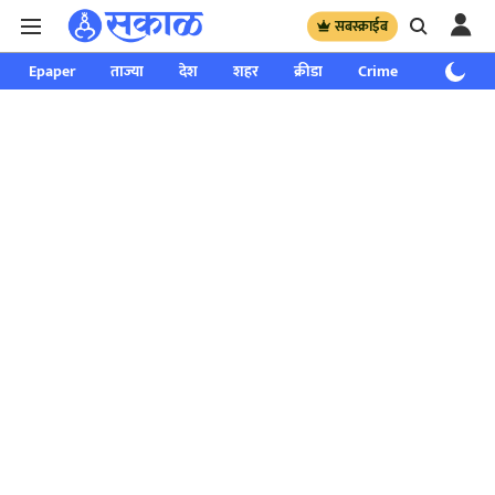
सबस्क्राईब
Epaper
ताज्या
देश
शहर
क्रीडा
Crime
साप्ताहिक