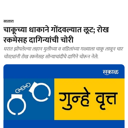
सातारा
चाकूच्या धाकाने गोंदवल्यात लूट; रोख
रकमेसह दागिन्यांची चोरी
घरात झोपलेल्या लहान मुलीच्या व वडिलांच्या गळ्याला चाकू लावून चार
चोरट्यांनी रोख रकमेसह सोन्याचांदीचे दागिने चोरून नेले.