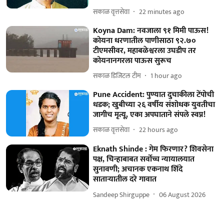
सकाळ वृत्तसेवा
22 minutes ago
Koyna Dam: नवजाला ९१ मिमी पाऊस!
कोयना धरणातील पाणीसाठा ९२.७०
टीएमसीवर, महाबळेश्वरला उघडीप तर
कोयनानगरला पाऊस सुरूच
सकाळ डिजिटल टीम
1 hour ago
Pune Accident: पुण्यात दुचाकीला टेंपोची
धडक; खुबीच्या २६ वर्षीय संशोधक युवतीचा
जागीच मृत्यू, एका अपघाताने संपले स्वप्न!
सकाळ वृत्तसेवा
22 hours ago
Eknath Shinde : गेम फिरणार? शिवसेना
पक्ष, चिन्हाबाबत सर्वोच्च न्यायालयात
सुनावणी; अचानक एकनाथ शिंदे
साताऱ्यातील दरे गावात
Sandeep Shirguppe
06 August 2026