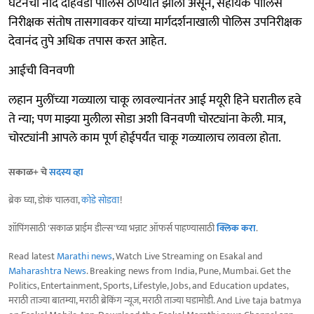
घटनेची नोंद दहिवडी पोलिस ठाण्यात झाली असून, सहायक पोलिस
निरीक्षक संतोष तासगावकर यांच्या मार्गदर्शनाखाली पोलिस उपनिरीक्षक
देवानंद तुपे अधिक तपास करत आहेत.
आईची विनवणी
लहान मुलींच्या गळ्याला चाकू लावल्यानंतर आई मयूरी हिने घरातील हवे
ते न्या; पण माझ्या मुलीला सोडा अशी विनवणी चोरट्यांना केली. मात्र,
चोरट्यांनी आपले काम पूर्ण होईपर्यंत चाकू गळ्यालाच लावला होता.
सकाळ+ चे
सदस्य व्हा
ब्रेक घ्या, डोकं चालवा,
कोडे सोडवा
!
शॉपिंगसाठी 'सकाळ प्राईम डील्स'च्या भन्नाट ऑफर्स पाहण्यासाठी
क्लिक करा
.
Read latest
Marathi news
, Watch Live Streaming on Esakal and
Maharashtra News
. Breaking news from India, Pune, Mumbai. Get the
Politics, Entertainment, Sports, Lifestyle, Jobs, and Education updates,
मराठी ताज्या बातम्या, मराठी ब्रेकिंग न्यूज, मराठी ताज्या घडामोडी. And Live taja batmya