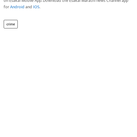
on Esakal Mobile App. Download the Esakal Marathi news Channel app
for
Android
and
IOS
.
crime