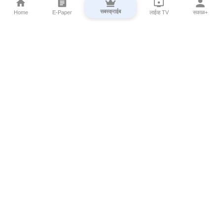
सबस्क्राईब
Home
E-Paper
लाईव्ह TV
सकाळ+
⌄
Marathi News
⌄
About Esakal
⌄
Digital Products
⌄
Sakal Programs
⌄
Print Products