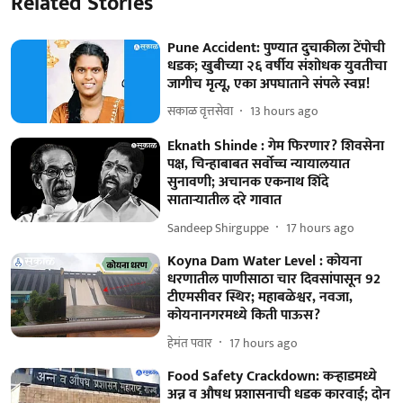
Related Stories
Pune Accident: पुण्यात दुचाकीला टेंपोची
धडक; खुबीच्या २६ वर्षीय संशोधक युवतीचा
जागीच मृत्यू, एका अपघाताने संपले स्वप्न!
सकाळ वृत्तसेवा
13 hours ago
Eknath Shinde : गेम फिरणार? शिवसेना
पक्ष, चिन्हाबाबत सर्वोच्च न्यायालयात
सुनावणी; अचानक एकनाथ शिंदे
साताऱ्यातील दरे गावात
Sandeep Shirguppe
17 hours ago
Koyna Dam Water Level : कोयना
धरणातील पाणीसाठा चार दिवसांपासून 92
टीएमसीवर स्थिर; महाबळेश्वर, नवजा,
कोयनानगरमध्ये किती पाऊस?
हेमंत पवार
17 hours ago
Food Safety Crackdown: कऱ्हाडमध्ये
अन्न व औषध प्रशासनाची धडक कारवाई; दोन