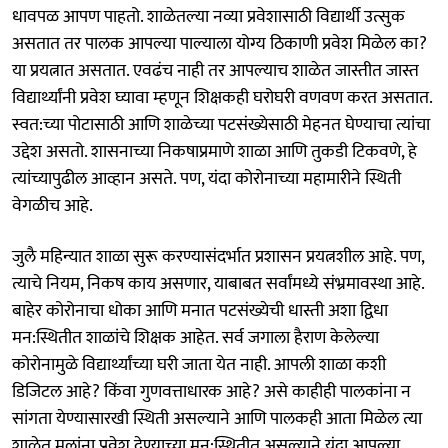
धावपळ आपण पाहतो. शाळेतल्या नव्या प्रवेशासाठी विद्यार्थी उत्सुक
असतात तर पालक आपल्या पाल्याला योग्य ठिकाणी प्रवेश मिळेल का?
या प्रयत्नात असतात. एवढंच नाही तर आपल्याच शाळेत जास्तीत जास्त
विद्यार्थ्यांनी प्रवेश घ्यावा म्हणून शिक्षकही घरोघरी वणवण करत असतात.
स्वत:च्या पोटासाठी आणि शाळेच्या पटसंख्येसाठी मेहनत घेण्याचा त्यांचा
उद्देश असतो. शासनाच्या निकषाप्रमाणे शाळा आणि तुकडी टिकवणे, हे
त्यांच्यापुढील आव्हान असते. पण, यंदा कोरोनाच्या महामारीने स्थिती
वेगळीच आहे.
जुलै महिन्यात शाळा सुरू करण्यासंदर्भात प्रशासन प्रयत्नशील आहे. पण,
त्याचे नियम, निकष काय असणार, याबाबत सर्वांमध्ये संभ्रमावस्था आहे.
बाहेर कोरोनाचा धोका आणि मनात पटसंख्येची धास्ती अशा द्विधा
मन:स्थितीत शाळांचे शिक्षक आहेत. सर्व जगाला हैराण केलेल्या
कोरोनामुळे विद्यार्थ्यांच्या घरी जाता येत नाही. आपली शाळा कशी
डिजिटल आहे? किंवा गुणवत्ताधारक आहे? असे काहीही पालकांना न
सांगता येण्यासारखी स्थिती असल्याने आणि पालकही आता मिळेल त्या
शाळेत मुलांना प्रवेश देण्याच्या मन:स्थितीत असल्याने यंदा आपल्या