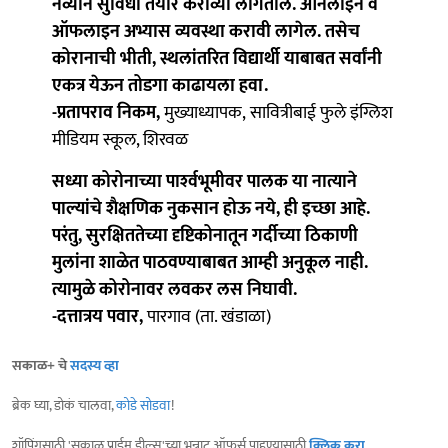
नव्याने सुविधा तयार कराव्या लागतील. ऑनलाइन व
ऑफलाइन अभ्यास व्यवस्था करावी लागेल. तसेच
कोरानाची भीती, स्थलांतरित विद्यार्थी याबाबत सर्वांनी
एकत्र येऊन तोडगा काढायला हवा.
-प्रतापराव निकम,
मुख्याध्यापक, सावित्रीबाई फुले इंग्लिश
मीडियम स्कूल, शिरवळ
सध्या कोरोनाच्या पार्श्‍वभूमीवर पालक या नात्याने
पाल्यांचे शैक्षणिक नुकसान होऊ नये, ही इच्छा आहे.
परंतु, सुरक्षिततेच्या दृष्टिकोनातून गर्दीच्या ठिकाणी
मुलांना शाळेत पाठवण्याबाबत आम्ही अनुकूल नाही.
त्यामुळे कोरोनावर लवकर लस निघावी.
-दत्तात्रय पवार,
पारगाव (ता. खंडाळा)
सकाळ+ चे
सदस्य व्हा
ब्रेक घ्या, डोकं चालवा,
कोडे सोडवा
!
शॉपिंगसाठी 'सकाळ प्राईम डील्स'च्या भन्नाट ऑफर्स पाहण्यासाठी
क्लिक करा
.