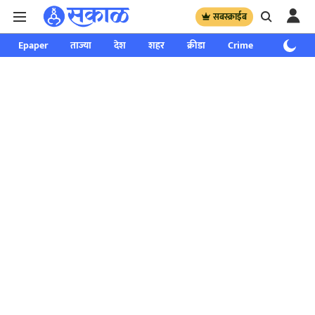
सबस्क्राईब
Epaper
ताज्या
देश
शहर
क्रीडा
Crime
साप्ताहिक