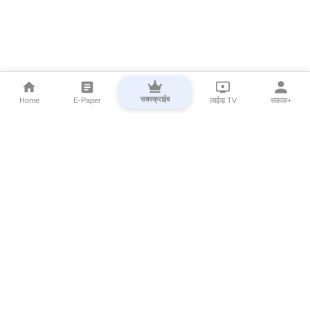
सबस्क्राईब
Home
E-Paper
लाईव्ह TV
सकाळ+
⌄
Marathi News
⌄
About Esakal