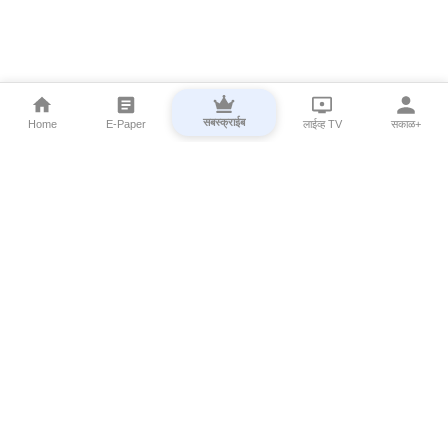
सबस्क्राईब
Home
E-Paper
लाईव्ह TV
सकाळ+
⌄
Marathi News
⌄
About Esakal
⌄
Digital Products