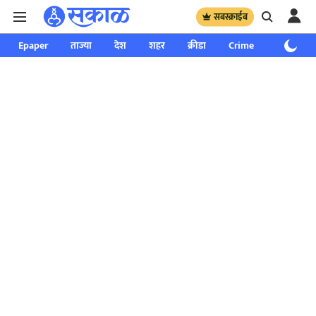
सबस्क्राईब
Epaper
ताज्या
देश
शहर
क्रीडा
Crime
साप्ताहिक