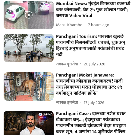
Mumbai News: मुंबईत लिफ्टच्या डकमध्ये
कार कोसळली, थेट २५ फूट खोलात पडली;
थरारक Video Viral
Mansi Khambe
7 hours ago
Panchgani Tourism: पावसात खुलले
पाचगणीचे निसर्गसौंदर्य! धबधबे, धुके अन्
हिरवाई अनुभवण्यासाठी पर्यटकांची प्रचंड
गर्दी
सकाळ वृत्तसेवा
20 July 2026
​Panchgani Mokat Janaware:
पाचगणीचा कोंडवाडा कागदावरच! माजी
नगरसेवकाच्‍या घरात घोड्याचा तळ; १५
वर्षांपासून पालिका झोपेत
सकाळ वृत्तसेवा
17 July 2026
Panchgani Case : दारूच्या नशेत घरात
डोकावला अन्...; इंदापूरच्या पर्यटकाचा
पाचगणीत लाकडी दांडक्याने बेदम मारहाण
करत खून; 4 जणांना 14 जुलैपर्यंत पोलिस