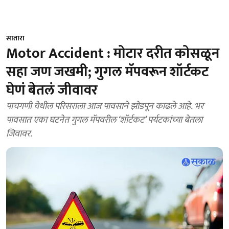
सातारा
Motor Accident : मोटार दरीत कोसळून
सहा जण जखमी; गुगल मॅपवरून शॉर्टकट
घेणं बेतलं जीवावर
पाचगणी येथील परिसराला आज पावसाने झोडपून काढले आहे. भर
पावसात एका घटनेत गुगल मॅपवरील ‘शॉर्टकट’ पर्यटकांच्या बेतला
जिवावर.