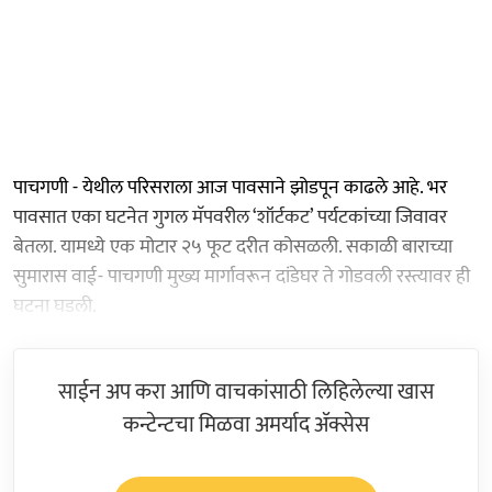
पाचगणी - येथील परिसराला आज पावसाने झोडपून काढले आहे. भर
पावसात एका घटनेत गुगल मॅपवरील ‘शॉर्टकट’ पर्यटकांच्या जिवावर
बेतला. यामध्ये एक मोटार २५ फूट दरीत कोसळली. सकाळी बाराच्या
सुमारास वाई- पाचगणी मुख्य मार्गावरून दांडेघर ते गोडवली रस्त्यावर ही
घटना घडली.
साईन अप करा आणि वाचकांसाठी लिहिलेल्या खास
कन्टेन्टचा मिळवा अमर्याद ॲक्सेस