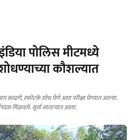
ंडिया पोलिस मीटमध्ये
क शोधण्याच्या कौशल्यात
ा माग काढणे, स्फोटके शोध घेणे अशा परीक्षा घेण्यात आल्या.
वर्णपदक मिळवले. सूर्या साताऱ्यात आला.