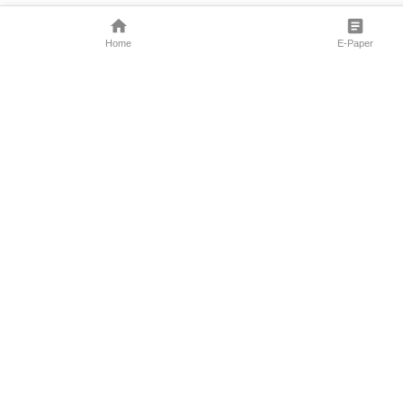
Home
E-Paper
Follow Us
Marathi News
Maharashtra N
Entertainment 
Sports News