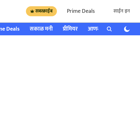
Prime Deals
साईन इन
सबस्क्राईब
me Deals
सकाळ मनी
प्रीमियर
आणखी
राशी भविष्य