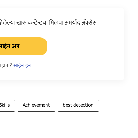
ेल्या खास कन्टेन्टचा मिळवा अमर्याद ॲक्सेस
साईन अप
आहात ?
साईन इन
Skills
Achievement
best detection