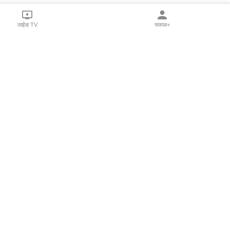
लाईव्ह TV
सकाळ+
l Programs
Print Products
Sakal Saptahik
hka
Family Doctor
 Crowdfunding
Sakal Publications