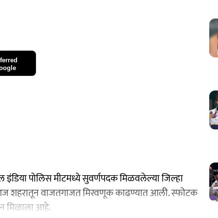
ferred
oogle
ऑल इंडिया पोलिस मीटमध्ये सुवर्णपदक मिळवलेल्या जिल्हा
ची आज शहरातून वाजतगाजत मिरवणूक काढण्यात आली. स्फोटक
मान मिळाला आहे.