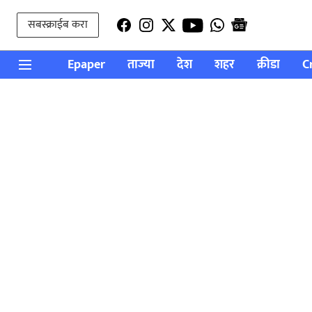
सबस्क्राईब करा
Epaper
ताज्या
देश
शहर
क्रीडा
C