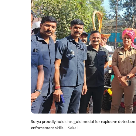
Surya proudly holds his gold medal for explosive detection a
enforcement skills.
Sakal