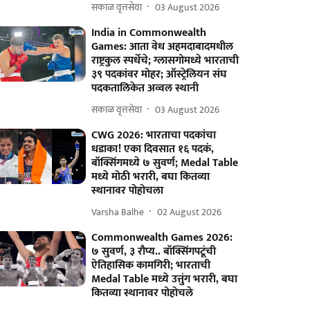
सकाळ वृत्तसेवा
03 August 2026
India in Commonwealth
Games: आता वेध अहमदाबादमधील
राष्ट्रकुल स्पर्धेचे; ग्लासगोमध्ये भारताची
३९ पदकांवर मोहर; ऑस्ट्रेलियन संघ
पदकतालिकेत अव्वल स्थानी
सकाळ वृत्तसेवा
03 August 2026
CWG 2026: भारताचा पदकांचा
धडाका! एका दिवसात १६ पदकं,
बॉक्सिंगमध्ये ७ सुवर्ण; Medal Table
मध्ये मोठी भरारी, बघा कितव्या
स्थानावर पोहोचला
Varsha Balhe
02 August 2026
Commonwealth Games 2026:
७ सुवर्ण, ३ रौप्य.. बॉक्सिंगपटूंची
ऐतिहासिक कामगिरी; भारताची
Medal Table मध्ये उत्तुंग भरारी, बघा
कितव्या स्थानावर पोहोचले