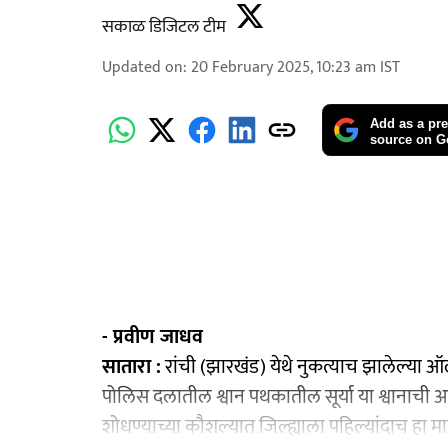
सकाळ डिजिटल टीम
Updated on
:
20 February 2025, 10:23 am
IST
Add as a pre
source on G
- प्रवीण जाधव
सातारा :
रांची (झारखंड) येथे नुकत्याच झालेल्या 
पोलिस दलातील श्वान पथकातील सूर्या या श्वाना
शोधण्याच्या कौशल्यात जिल्ह्याला पहिल्यांदाच हा 