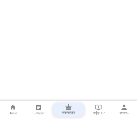
सबस्क्राईब
Home
E-Paper
लाईव्ह TV
सकाळ+