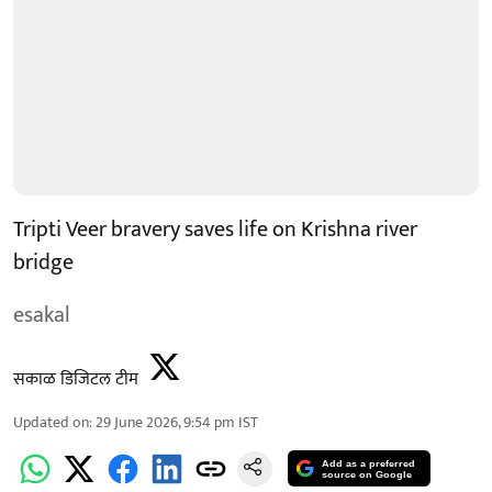
Tripti Veer bravery saves life on Krishna river
bridge
esakal
सकाळ डिजिटल टीम
Updated on
:
29 June 2026, 9:54 pm
IST
Add as a preferred
source on Google