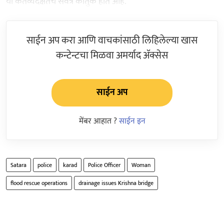
या कर्तव्यदक्षतेचे सर्वत्र कौतुक होत आहे.
साईन अप करा आणि वाचकांसाठी लिहिलेल्या खास
कन्टेन्टचा मिळवा अमर्याद ॲक्सेस
साईन अप
मेंबर आहात ?
साईन इन
Satara
police
karad
Police Officer
Woman
flood rescue operations
drainage issues Krishna bridge