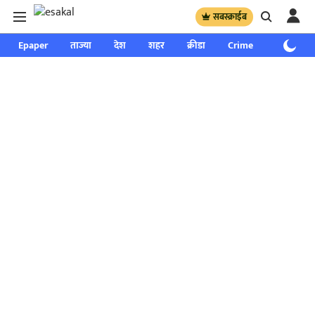
सबस्क्राईब
Epaper
ताज्या
देश
शहर
क्रीडा
Crime
साप्ताहिक