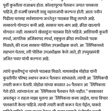
पूर्वी कुस्तीला राजाश्रय होता. कोल्हापूरचा पैलवान जगात चमकला
पाहिजे, ही राजर्षी छत्रपती शाहू महाराजांची कल्पना होती. आता नवीन
पिढीला घरासह सर्वसामान्य जनतेतून पाठबळ मिळू लागले आहे.
सरकारचे योगदान कमी आहे. सरकार माय-बाप आहे. क्रीडा खात्याचे
योगदान नाही. सरकारने खेळाडूंना पाठबळ दिले पाहिजे. आशियायी कुस्ती
स्पर्धा, जागतिक अजिंक्यपद स्पर्धा, राष्ट्रकुल क्रीडा स्पर्धेमध्ये पदक
मिळाले, की राज्य सरकार पोलिस उपअधीक्षक करते. आॅलिंपिकमध्ये
सहभाग घेतला, तरी पोलिस उपअधीक्षक केले जाते, ही उपमुख्यमंत्री
अजित पवार यांची कल्पना आहे.
त्यांचे कुस्तीपटूंना चांगले पाठबळ मिळते. मामासाहेब मोहोळ यांनी
कुस्तीगीर परिषद स्थापन करून पैलवान सांभाळले. त्यांची आॅलिंपिकची
तयारी करून घेतली. मोहोळ यांच्या काळात २० पैलवान आॅलिंपिकला
गेले होते. त्यांच्यानंतर आॅलिंपिकला पैलवान गेले नाहीत.’’ सरकारवर
अवलंबून न राहता माझा मुलगा आॅलिंपिकला कसा जाईल, याचा विचार
पालकांनी केला पाहिजे. त्याची तयारी कशी करून घेता येईल, याकडे