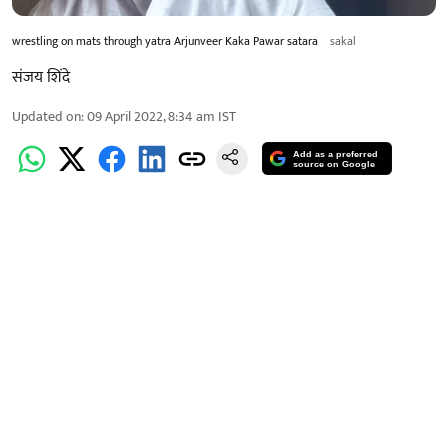
wrestling on mats through yatra Arjunveer Kaka Pawar satara
sakal
संजय शिंदे
Updated on
:
09 April 2022, 8:34 am
IST
Add as a preferred
source on Google