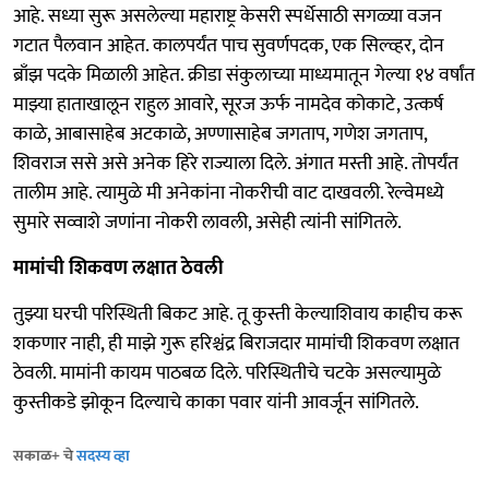
आहे. सध्या सुरू असलेल्या महाराष्ट्र केसरी स्पर्धेसाठी सगळ्या वजन
गटात पैलवान आहेत. कालपर्यंत पाच सुवर्णपदक, एक सिल्व्हर, दोन
ब्राँझ पदके मिळाली आहेत. क्रीडा संकुलाच्या माध्यमातून गेल्या १४ वर्षांत
माझ्या हाताखालून राहुल आवारे, सूरज ऊर्फ नामदेव कोकाटे, उत्कर्ष
काळे, आबासाहेब अटकाळे, अण्णासाहेब जगताप, गणेश जगताप,
शिवराज ससे असे अनेक हिरे राज्याला दिले. अंगात मस्ती आहे. तोपर्यंत
तालीम आहे. त्यामुळे मी अनेकांना नोकरीची वाट दाखवली. रेल्वेमध्ये
सुमारे सव्वाशे जणांना नोकरी लावली, असेही त्यांनी सांगितले.
मामांची शिकवण लक्षात ठेवली
तुझ्या घरची परिस्थिती बिकट आहे. तू कुस्ती केल्याशिवाय काहीच करू
शकणार नाही, ही माझे गुरू हरिश्चंद्र बिराजदार मामांची शिकवण लक्षात
ठेवली. मामांनी कायम पाठबळ दिले. परिस्थितीचे चटके असल्यामुळे
कुस्तीकडे झोकून दिल्याचे काका पवार यांनी आवर्जून सांगितले.
सकाळ+ चे
सदस्य व्हा