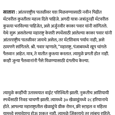
सातारा
: आंतरराष्ट्रीय पातळीवर यश मिळवण्यासाठी नवीन पिढीत
मॅटवरील कुस्तीला महत्त्व दिले पाहिजे. अगदी यात्रा-जत्रांतूनही मॅटवरील
कुस्त्या भरविल्या पाहिजेत, असे अर्जुनवीर काका पवार यांनी सांगितले.
येथे सुरू असलेल्या महाराष्ट्र केसरी स्पर्धेसाठी आलेल्या काका पवार यांनी
आंतरराष्ट्रीय पातळीवर जायचे असेल, तर मॅटशिवाय पर्याय नाही, असे
ठामपणे सांगितले. श्री. पवार म्हणाले, ‘‘महाराष्ट्र, पंजाबमध्ये खूप चांगले
पैलवान आहेत. मात्र, ते मातीत कुस्त्या करतात. त्यामुळे प्रगती होत नाही.
काही जुन्या पैलवानांनी पैसे मिळण्यासाठी दंगलीच केल्या.
त्यामुळे काहींची उतारवयात वाईट परिस्थिती झाली. नुकतीच आशियायी
स्पर्धेसाठी निवड चाचणी झाली. त्यामध्ये ३० खेळाडूंमध्ये २८ हरियानाचे
होते. आपल्या महाराष्ट्रातील खेळाडूंचे ग्रीक रोमन, फ्री स्टाइल व महिला
यामध्ये समावेशच होऊ शकत नाही. त्यामुळे जिंकायचे तर लांबच राहिले.