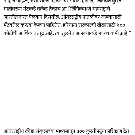
पाहिले पाहिजे, असा सल्ला देऊन श्री. पवार म्हणाले, ‘‘जोपर्यंत कुस्ती
मातीवरून मॅटकडे वळेल तेव्हाच आॅलिंपिकमध्ये महाराष्ट्राचे
जास्तीतजास्त पैलवान दिसतील. आंतरराष्ट्रीय पातळीवर जाण्यासाठी
मॅटवरील कुस्त्या केल्या पाहिजेत. हरियाना सरकारची खेळासाठी ५००
कोटींची आर्थिक तरतूद आहे. त्या तुलनेत आपल्याकडे फारच कमी आहे.’’
आंतरराष्ट्रीय क्रीडा संकुलाच्या माध्यमातून ३०० कुस्तीपटूंना प्रशिक्षण देत