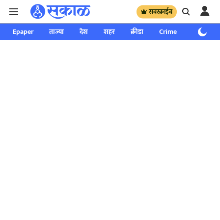
सबस्क्राईब
Epaper
ताज्या
देश
शहर
क्रीडा
Crime
साप्ताहिक