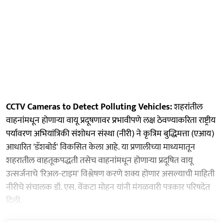
CCTV Cameras to Detect Polluting Vehicles:
शहरांतील
वाहनांमधून होणाऱ्या वायू प्रदूषणावर प्रभावीपणे लक्ष ठेवण्याकरिता राष्ट्रीय
पर्यावरण अभियांत्रिकी संशोधन संस्था (नीरी) ने कृत्रिम बुद्धिमत्ता (एआय)
आधारित 'डॅशबोर्ड' विकसित केला आहे. या प्रणालीच्या माध्यमातून
शहरातील वाहतूकपद्धती तसेच वाहनांमधून होणाऱ्या प्रदूषित वायू
उत्सर्जनाचे 'रिअल-टाइम' विश्लेषण करणे शक्य होणार असल्याची माहिती
नीरीचे संचालक डॉ. एस. वेंकटा मोहन यांनी मंगळवारी पत्रकार परिषदेत
दिली.