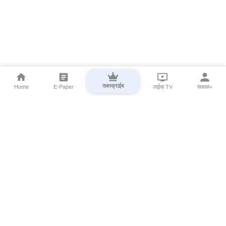
सबस्क्राईब
Home
E-Paper
लाईव्ह TV
सकाळ+
⌄
Marathi News
⌄
About Esakal