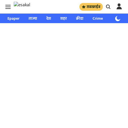
सबस्क्राईब
Epaper
ताज्या
देश
शहर
क्रीडा
Crime
साप्ताहिक