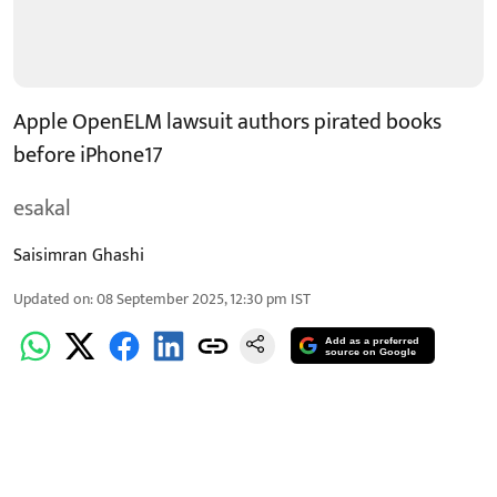
Apple OpenELM lawsuit authors pirated books
before iPhone17
esakal
Saisimran Ghashi
Updated on
:
08 September 2025, 12:30 pm
IST
Add as a preferred
source on Google