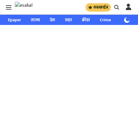
सबस्क्राईब
Epaper
ताज्या
देश
शहर
क्रीडा
Crime
साप्ताहिक