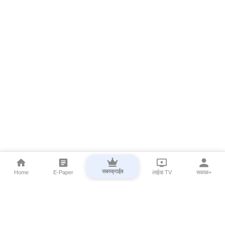
सबस्क्राईब
Home
E-Paper
लाईव्ह TV
सकाळ+