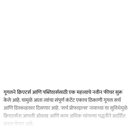
गूगलने क्रिएटर्स आणि पब्लिशर्ससाठी एक महत्त्वाचे नवीन फीचर सुरू
केले आहे. यामुळे आता त्यांचा संपूर्ण कंटेंट एकाच ठिकाणी गूगल सर्च
आणि डिस्कव्हरवर दिसणार आहे. 'सर्च प्रोफाइल्स' नावाच्या या सुविधेमुळे
क्रिएटर्सना आपली ओळख आणि काम अधिक चांगल्या पद्धतीने प्रदर्शित
करता येणार आहे.