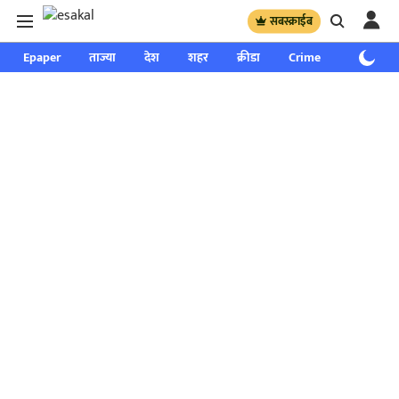
सबस्क्राईब
Epaper
ताज्या
देश
शहर
क्रीडा
Crime
साप्ताहिक