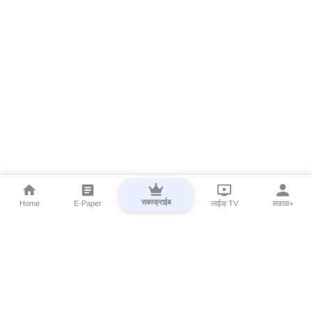
सबस्क्राईब
Home
E-Paper
लाईव्ह TV
सकाळ+