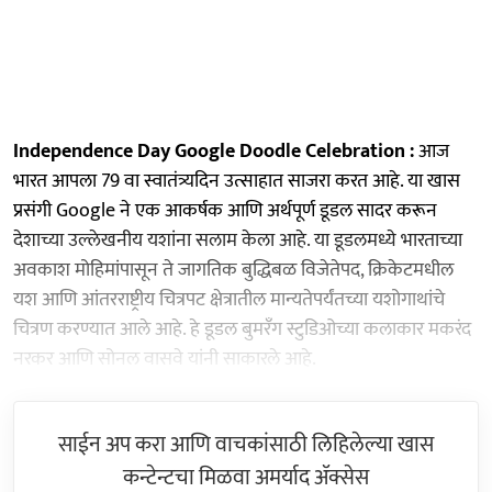
Independence Day Google Doodle Celebration :
आज
भारत आपला 79 वा स्वातंत्र्यदिन उत्साहात साजरा करत आहे. या खास
प्रसंगी Google ने एक आकर्षक आणि अर्थपूर्ण डूडल सादर करून
देशाच्या उल्लेखनीय यशांना सलाम केला आहे. या डूडलमध्ये भारताच्या
अवकाश मोहिमांपासून ते जागतिक बुद्धिबळ विजेतेपद, क्रिकेटमधील
यश आणि आंतरराष्ट्रीय चित्रपट क्षेत्रातील मान्यतेपर्यंतच्या यशोगाथांचे
चित्रण करण्यात आले आहे. हे डूडल बुमरँग स्टुडिओच्या कलाकार मकरंद
नरकर आणि सोनल वासवे यांनी साकारले आहे.
साईन अप करा आणि वाचकांसाठी लिहिलेल्या खास
कन्टेन्टचा मिळवा अमर्याद ॲक्सेस