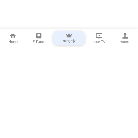
सबस्क्राईब
Home
E-Paper
लाईव्ह TV
सकाळ+
⌄
Marathi News
⌄
About Esakal
⌄
Digital Products