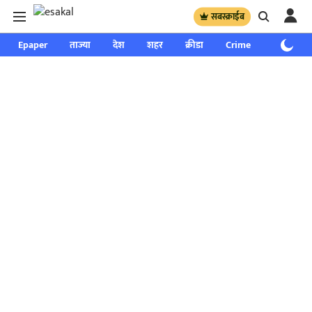
सबस्क्राईब
Epaper
ताज्या
देश
शहर
क्रीडा
Crime
साप्ताहिक