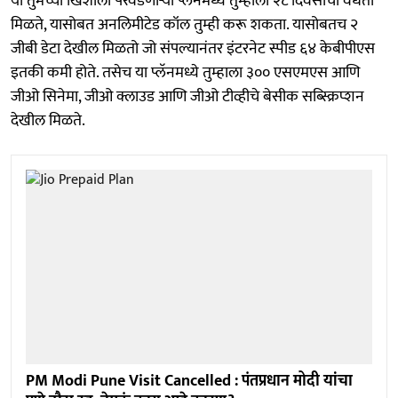
या तुमच्या खिशाला परवडणाऱ्या प्लॅनमध्ये तुम्हाला २८ दिवसांची वैधता
मिळते, यासोबत अनलिमीटेड कॉल तुम्ही करू शकता. यासोबतच २
जीबी डेटा देखील मिळतो जो संपल्यानंतर इंटरनेट स्पीड ६४ केबीपीएस
इतकी कमी होते. तसेच या प्लॅनमध्ये तुम्हाला ३०० एसएमएस आणि
जीओ सिनेमा, जीओ क्लाउड आणि जीओ टीव्हीचे बेसीक सब्स्क्रिप्शन
देखील मिळते.
PM Modi Pune Visit Cancelled : पंतप्रधान मोदी यांचा