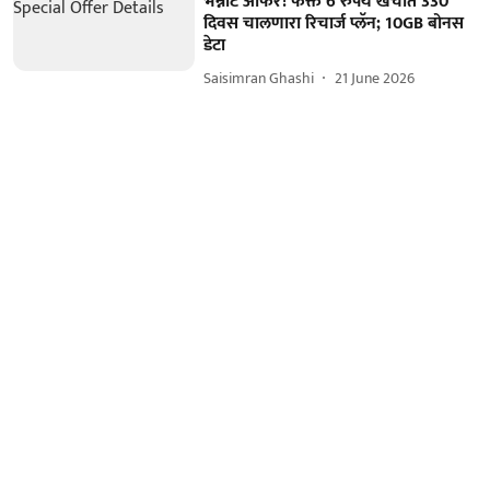
भन्नाट ऑफर! फक्त 6 रुपये खर्चात 330
दिवस चालणारा रिचार्ज प्लॅन; 10GB बोनस
डेटा
Saisimran Ghashi
21 June 2026