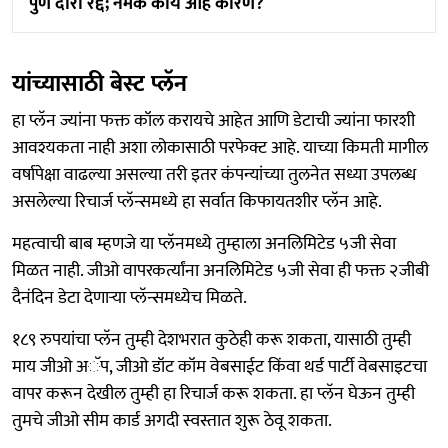
पुणे दौरा रद्द; नेमकं काय आहे कारण?
यांच्यासाठी बेस्ट प्लॅन
हा प्लॅन ज्यांना फक्त कॉल करायचे आहेत आणि डेटाची ज्यांना फारशी
आवश्यकता नाही अशा लोकासाठी परफेक्ट आहे. याच्या किमती मागील
वर्षापेक्षा वाढल्या असल्या तरी इतर कंपन्यांच्या तुलनेत सध्या उपलब्ध
असलेल्या रिचार्ज प्लॅन्समध्ये हा सर्वात किफायतशीर प्लॅन आहे.
महत्वाची बाब म्हणजे या प्लॅनमध्ये तुम्हाला अनलिमिटेड ५जी सेवा
मिळत नाही. जीओ वापरकर्त्यांना अनलिमिटेड ५जी सेवा ही फक्त २जीबी
दैनंदिन डेटा देणाऱ्या प्लॅन्समध्येच मिळते.
१८९ रुपयांचा प्लॅन तुम्ही देशभरात कुठेही करू शकता, यासाठी तुम्ही
माय जीओ अॅप, जीओ डॉट कॉम वेबसाईट किंवा थर्ड पार्टी वेबसाइटचा
वापर करून देखील तुम्ही हा रिचार्ज करू शकता. हा प्लॅन घेऊन तुम्ही
तुमचे जीओ सीम कार्ड अगदी स्वस्तात शुरू ठेवू शकता.