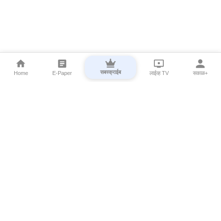
सबस्क्राईब
Home
E-Paper
लाईव्ह TV
सकाळ+
⌄
Marathi News
⌄
About Esakal
⌄
Digital Products