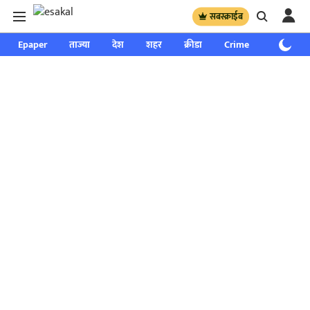
सबस्क्राईब
Epaper
ताज्या
देश
शहर
क्रीडा
Crime
साप्ताहिक