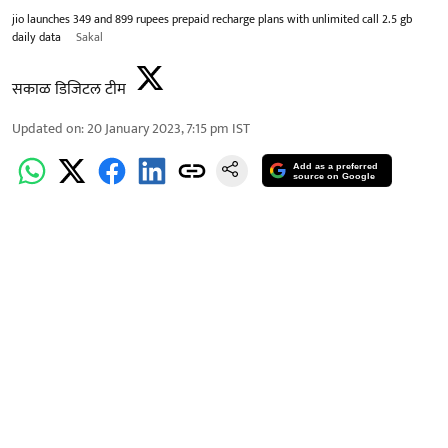
jio launches 349 and 899 rupees prepaid recharge plans with unlimited call 2.5 gb
daily data
Sakal
सकाळ डिजिटल टीम
Updated on
:
20 January 2023, 7:15 pm
IST
Add as a preferred
source on Google