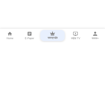
सबस्क्राईब
Home
E-Paper
लाईव्ह TV
सकाळ+
⌄
Marathi News
⌄
About Esakal