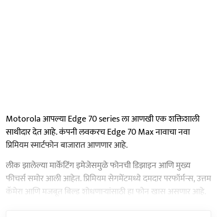
Motorola आपल्या Edge 70 series ला आणखी एक शक्तिशाली
साथीदार देत आहे. कंपनी लवकरच Edge 70 Max नावाचा नवा
प्रिमियम स्मार्टफोन बाजारात आणणार आहे.
लीक झालेल्या मार्केटिंग इमेजेसमुळे फोनची डिझाइन आणि मुख्य
फीचर्स समोर आली आहेत. प्रिमियम सेगमेंटमध्ये दमदार परफॉर्मन्स, उत्तम
कॅमेरा आणि मजबूत बिल्ड शोधणाऱ्यांसाठी हा फोन खास असणार आहे.