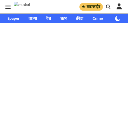
सबस्क्राईब
Epaper
ताज्या
देश
शहर
क्रीडा
Crime
साप्ताहिक