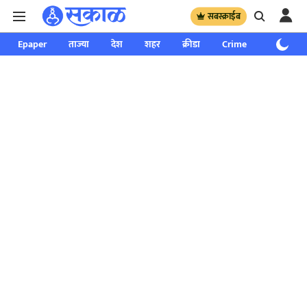
सबस्क्राईब
Epaper
ताज्या
देश
शहर
क्रीडा
Crime
साप्ताहिक