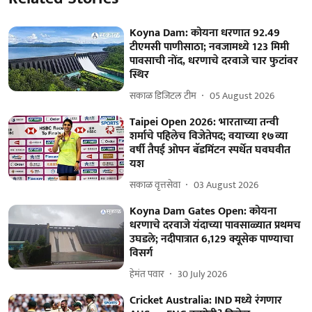
Koyna Dam: कोयना धरणात 92.49
टीएमसी पाणीसाठा; नवजामध्ये 123 मिमी
पावसाची नोंद, धरणाचे दरवाजे चार फुटांवर
स्थिर
सकाळ डिजिटल टीम
05 August 2026
Taipei Open 2026: भारताच्या तन्वी
शर्माचे पहिलेच विजेतेपद; वयाच्या १७व्या
वर्षी तैपई ओपन बॅडमिंटन स्पर्धेत घवघवीत
यश
सकाळ वृत्तसेवा
03 August 2026
Koyna Dam Gates Open: कोयना
धरणाचे दरवाजे यंदाच्या पावसाळ्यात प्रथमच
उघडले; नदीपात्रात 6,129 क्यूसेक पाण्याचा
विसर्ग
हेमंत पवार
30 July 2026
Cricket Australia: IND मध्ये रंगणार