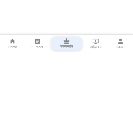
सबस्क्राईब
Home
E-Paper
लाईव्ह TV
सकाळ+
⌄
Marathi News
⌄
About Esakal