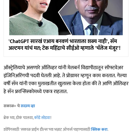
'ChatGPT सारखं एआय बनवणं भारताला शक्य नाही', सॅम
अल्टमन यांचं मत; टेक महिंद्राचे सीईओ म्हणाले 'चॅलेंज मंजूर'!
ऑस्ट्रेलियाचे असणारे ऑलिव्हर यांनी मेलबर्न विद्यापीठातून सॉफ्टवेअर
इंजिनिअरिंगची पदवी घेतली आहे. ते प्रोग्रामर म्हणून काम करतात. गेल्या
वर्षी सॅम यांनी एका मुलाखतीत खुलासा केला होता की ते आणि ऑलिव्हर
हे सॅन फ्रान्सिस्कोमध्ये एकत्र राहतात.
सकाळ+ चे
सदस्य व्हा
ब्रेक घ्या, डोकं चालवा,
कोडे सोडवा
!
शॉपिंगसाठी 'सकाळ प्राईम डील्स'च्या भन्नाट ऑफर्स पाहण्यासाठी
क्लिक करा
.