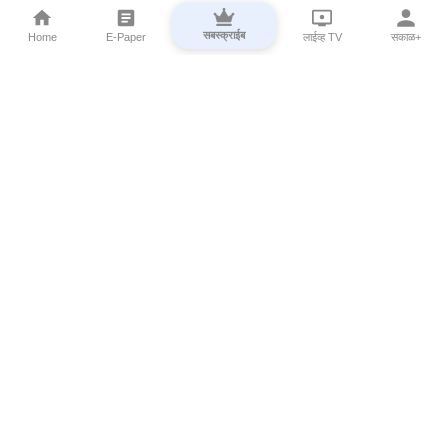
सबस्क्राईब
Home
E-Paper
लाईव्ह TV
सकाळ+
⌄
Marathi News
⌄
About Esakal
⌄
Digital Products
⌄
Sakal Programs
⌄
Print Products