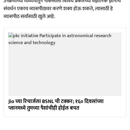
उपक्रमांच्या माध्यमातून पीकेसीला विविध प्रकारच्या वैज्ञानिक ज्ञानाचे
संवर्धन एकाच व्यासपीठावर करणे शक्य होऊ शकते, त्यासाठी हे
व्यासपीठ सर्वांसाठी खुले आहे.
Jio च्या रिचार्जला BSNL ची टक्कर; १६० दिवसांच्या
प्लानमध्ये तुमच्या पैशांचीही होईल बचत