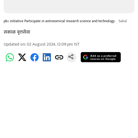
pkc initiative Participate in astronomical research science and technology
Sakal
सकाळ वृत्तसेवा
Updated on
:
02 August 2024, 12:09 pm
IST
Add as a preferred
source on Google