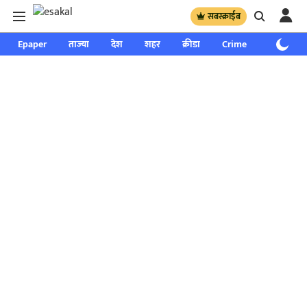
सबस्क्राईब
Epaper
ताज्या
देश
शहर
क्रीडा
Crime
साप्ताहिक