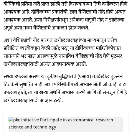
दीर्घिकेची प्रतिमा जरी प्राप्त झाली तरी दिसण्यावरून तिचे वर्गीकरण होणे
आवश्यक आहे. दीर्घिकांच्या प्रकारांची, दृश्य वैशिष्ट्यांची नोंद होणे अत्यंत
आवश्‍यक असते. अशा निरीक्षणांमधून अनेकदा यापूर्वी नोंद न झालेल्या
अपूर्व अशा नव्या वैशिष्ट्यांचे आकलन होऊ शकते.
अशा वैशिष्ट्यांची नोंद पारंगत खगोलशास्त्रज्ञांच्या माध्यमातून तसेच
प्रशिक्षित व्यक्तींकडून केली जाते; परंतु या दीर्घिकांच्या माहितीकोशात
सातत्याने भर पडत असल्यामुळे नानाविध वैशिष्ट्यांची नोंद घेणे मूठभर
खगोलशास्त्रज्ञांसाठी अत्यंत आव्हानात्मक असते.
सध्या उपलब्ध असणाऱ्या कृत्रिम बुद्धिमत्तेचे (एआय) तंत्रदेखील तुलनेने
तितकेसे सुधारित नाही. अशा परिस्थितीमध्ये अभ्यासाअंती जो काही डाटा
उपलब्ध होतो, त्याचा खऱ्या अर्थाने अभ्यास करणे आणि तो समजून घेणे हे
खगोलशास्त्रज्ञांसाठी आव्हान ठरते.