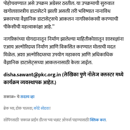
पोहोचवण्यात असे उपक्रम अग्रेसर ठरतील. या उपक्रमाची सुरुवात
खगोलशास्त्रीय डाटासेटने झाली असली तरी भविष्यात नानाविध
प्रकारच्या वैज्ञानिक डाटासेट्सचे आकलन नागरिकांकरवी करण्याची
पीकेसीची महत्त्वाकांक्षा आहे.’’
नागरिकांच्या योगदानातून निर्माण झालेल्या माहितीकोशातून शास्त्रज्ञांना
एआय अल्गोरिदम्स निर्माण आणि विकसित करण्यात मोलाची मदत
मिळेल. अशा अल्गोरिदम्सचा उपयोग महाकाय आणि अधिकाधिक
वैज्ञानिक डाटासेट्सच्या आकलनासाठी केला जाईल.
disha.sawant@pkc.org.in (लेखिका पुणे नॉलेज क्‍लस्‍टर मध्ये
कार्यक्रम व्‍यवस्‍थापक आहेत.)
सकाळ+ चे
सदस्य व्हा
ब्रेक घ्या, डोकं चालवा,
कोडे सोडवा
!
शॉपिंगसाठी 'सकाळ प्राईम डील्स'च्या भन्नाट ऑफर्स पाहण्यासाठी
क्लिक करा
.