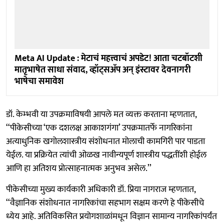
Meta AI Update : मेटाचं महत्त्वाचं अपडेट! आता चटबॉटशी
मातृभाषेत साधा संवाद, व्हॉट्सॲप अन् इंस्टावर देवनागरी
भाषेचा समावेश
डॉ. केम्भवी या उपक्रमाविषयी आपले मत व्यक्त करताना म्हणतात,
‘‘पीकेसीच्या ‘एक दशलक्ष आकाशगंगा’ उपक्रमातर्फे नागरिकांना
अत्याधुनिक खगोलशास्त्रीय संशोधनात मोलाची कामगिरी पार पाडता
येईल. या प्रक्रियेत त्यांची ओळख नावीन्यपूर्ण शास्त्रीय पद्धतींशी होईल
आणि हा अतिशय प्रोत्साहनात्मक अनुभव असेल.’’
पीकेसीच्या मुख्य कार्यकारी अधिकारी डॉ. प्रिया नागराज म्हणतात,
‘‘वैज्ञानिक संशोधनात नागरिकांचा सहभाग सक्षम करणे हे पीकेसीचे
ध्येय आहे. अतिविकसित प्रयोगशाळांमधून विज्ञान सामान्य नागरिकांपर्यंत