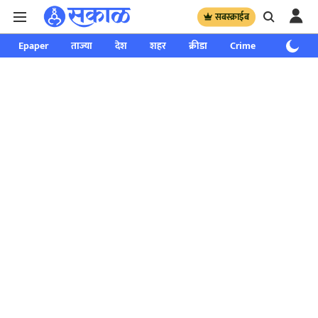
सबस्क्राईब
Epaper
ताज्या
देश
शहर
क्रीडा
Crime
साप्ताहिक