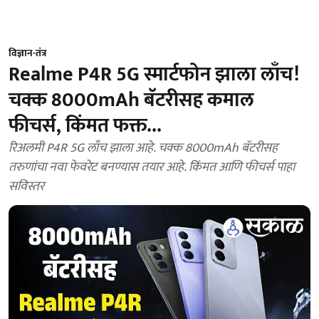
विज्ञान-तंत्र
Realme P4R 5G स्मार्टफोन झाला लाँच!
चक्क 8000mAh बॅटरीसह कमाल
फीचर्स, किंमत फक्त...
रिअलमी P4R 5G लाँच झाला आहे. चक्क 8000mAh बॅटरीसह
तरुणांचा नवा फेवरेट बनण्यास तयार आहे. किंमत आणि फीचर्स पाहा
सविस्तर