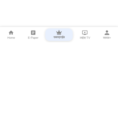
सबस्क्राईब
Home
E-Paper
लाईव्ह TV
सकाळ+
⌄
Marathi News
⌄
About Esakal