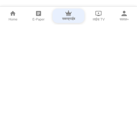
सबस्क्राईब
Home
E-Paper
लाईव्ह TV
सकाळ+
⌄
Marathi News
⌄
About Esakal
⌄
Digital Products
⌄
Sakal Programs