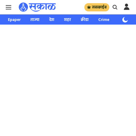
सबस्क्राईब
Epaper
ताज्या
देश
शहर
क्रीडा
Crime
साप्ताहिक