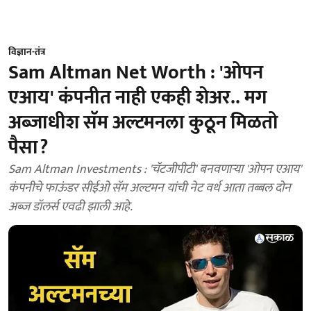
विज्ञान-तंत्र
Sam Altman Net Worth : 'ओपन
एआय' कंपनीत नाही एकही शेअर.. मग
अब्जाधीश सॅम अल्टमनला कुठून मिळतो
पैसा?
Sam Altman Investments : 'चॅटजीपीटी' बनवणाऱ्या 'ओपन एआय'
कंपनीचे फाऊंडर सीईओ सॅम अल्टमन यांची नेट वर्थ आता तब्बल दोन
अब्ज डॉलर्स एवढी झाली आहे.