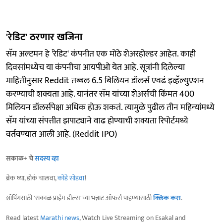
'रेडिट' ठरणार खजिना
सॅम अल्टमन हे 'रेडिट' कंपनीत एक मोठे शेअरहोल्डर आहेत. काही
दिवसांमध्येच या कंपनीचा आयपीओ येत आहे. सूत्रांनी दिलेल्या
माहितीनुसार Reddit तब्बल 6.5 बिलियन डॉलर्स एवढं इव्हॅल्युएशन
करण्याची शक्यता आहे. यानंतर सॅम यांच्या शेअर्सची किंमत 400
मिलियन डॉलर्सपेक्षा अधिक होऊ शकतं. त्यामुळे पुढील तीन महिन्यांमध्ये
सॅम यांच्या संपत्तीत झपाट्याने वाढ होण्याची शक्यता रिपोर्टमध्ये
वर्तवण्यात आली आहे. (Reddit IPO)
सकाळ+ चे
सदस्य व्हा
ब्रेक घ्या, डोकं चालवा,
कोडे सोडवा
!
शॉपिंगसाठी 'सकाळ प्राईम डील्स'च्या भन्नाट ऑफर्स पाहण्यासाठी
क्लिक करा
.
Read latest
Marathi news
, Watch Live Streaming on Esakal and