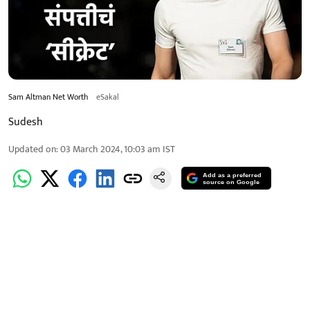
Sam Altman Net Worth
eSakal
Sudesh
Updated on
:
03 March 2024, 10:03 am
IST
Add as a preferred
source on Google