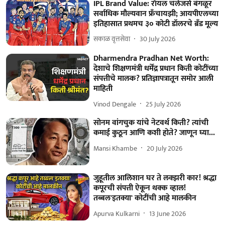
IPL Brand Value: रॉयल चॅलेंजर्स बंगळूर
सर्वाधिक मौल्यवान फ्रँचायझी; आयपीएलच्या
इतिहासात प्रथमच ३० कोटी डॉलरचे ब्रँड मूल्य
सकाळ वृत्तसेवा
30 July 2026
Dharmendra Pradhan Net Worth:
देशाचे शिक्षणमंत्री धर्मेंद्र प्रधान किती कोटींच्या
संपत्तीचे मालक? प्रतिज्ञापत्रातून समोर आली
माहिती
Vinod Dengale
25 July 2026
सोनम वांगचुक यांचे नेटवर्थ किती? त्यांची
कमाई कुठून आणि कशी होते? जाणून घ्या...
Mansi Khambe
20 July 2026
जुहूतील आलिशान घर ते लक्झरी कार! श्रद्धा
कपूरची संपत्ती ऐकून थक्क व्हाल!
तब्बल'इतक्या' कोटींची आहे मालकीन
Apurva Kulkarni
13 June 2026