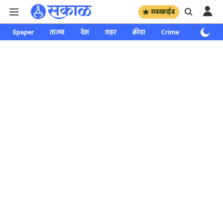
सबस्क्राईब
Epaper
ताज्या
देश
शहर
क्रीडा
Crime
साप्ताहिक