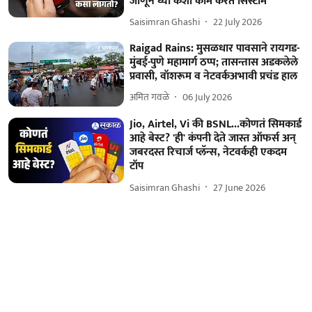
जाणून घ्या कशी काम करते सिस्टीम
Saisimran Ghashi
22 July 2026
Raigad Rains: मुसळधार पावसाने रायगड-
मुंबई-पुणे महामार्ग ठप्प; तासन्तास अडकलेले
प्रवासी, वॉशरूम व नेटवर्कअभावी प्रचंड हाल
अमित गवळे
06 July 2026
Jio, Airtel, Vi की BSNL...कोणतं सिमकार्ड
आहे बेस्ट? 'ही' कंपनी देते जास्त ऑफर्स अन्
जबरदस्त रिचार्ज प्लॅन्स, नेटवर्कही एकदम
टॉप
Saisimran Ghashi
27 June 2026