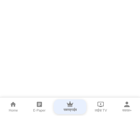
सबस्क्राईब
Home
E-Paper
लाईव्ह TV
सकाळ+