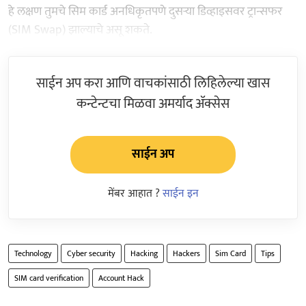
हे लक्षण तुमचे सिम कार्ड अनधिकृतपणे दुसऱ्या डिव्हाइसवर ट्रान्सफर
(SIM Swap) झाल्याचे असू शकते.
साईन अप करा आणि वाचकांसाठी लिहिलेल्या खास
कन्टेन्टचा मिळवा अमर्याद ॲक्सेस
साईन अप
मेंबर आहात ?
साईन इन
Technology
Cyber security
Hacking
Hackers
Sim Card
Tips
SIM card verification
Account Hack