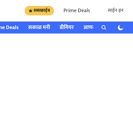
Prime Deals
साईन इन
सबस्क्राईब
me Deals
सकाळ मनी
प्रीमियर
आणखी
राशी भविष्य