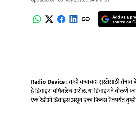
Updated on
:
03 May 2023, 9:34 am
IST
Add as a pre
source on G
Radio Device :
तुम्ही बऱ्याचदा सुरक्षेसाठी तैना
हे डिवाइस बघितलेच असेल. या डिवाइसने बोलणे फार
एक रेडीओ डिवाइस असून एका फिक्स रेंजपर्यंत तुम्ह