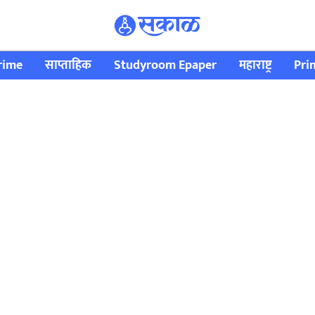
rime
साप्ताहिक
Studyroom Epaper
महाराष्ट्र
Pri