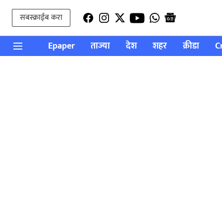
सबस्क्राईब करा
Epaper
ताज्या
देश
शहर
क्रीडा
C