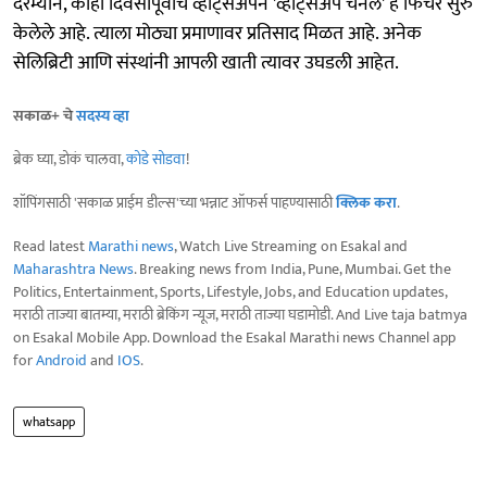
दरम्यान, काही दिवसांपूर्वीच व्हॉट्सअ‍ॅपने 'व्हॉट्सअ‍ॅप चॅनेल' हे फिचर सुरु
केलेले आहे. त्याला मोठ्या प्रमाणावर प्रतिसाद मिळत आहे. अनेक
सेलिब्रिटी आणि संस्थांनी आपली खाती त्यावर उघडली आहेत.
सकाळ+ चे
सदस्य व्हा
ब्रेक घ्या, डोकं चालवा,
कोडे सोडवा
!
शॉपिंगसाठी 'सकाळ प्राईम डील्स'च्या भन्नाट ऑफर्स पाहण्यासाठी
क्लिक करा
.
Read latest
Marathi news
, Watch Live Streaming on Esakal and
Maharashtra News
. Breaking news from India, Pune, Mumbai. Get the
Politics, Entertainment, Sports, Lifestyle, Jobs, and Education updates,
मराठी ताज्या बातम्या, मराठी ब्रेकिंग न्यूज, मराठी ताज्या घडामोडी. And Live taja batmya
on Esakal Mobile App. Download the Esakal Marathi news Channel app
for
Android
and
IOS
.
whatsapp