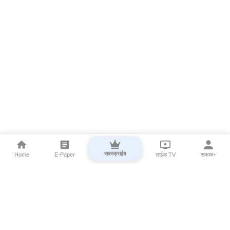
सबस्क्राईब
Home
E-Paper
लाईव्ह TV
सकाळ+