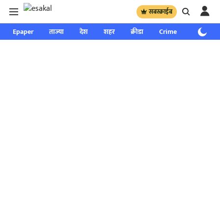
सबस्क्राईब
Epaper
ताज्या
देश
शहर
क्रीडा
Crime
साप्ताहिक