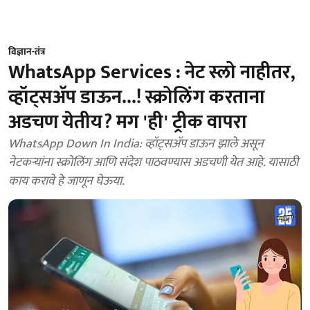
विज्ञान-तंत्र
WhatsApp Services : नेट स्लो नाहीतर,
व्हॉट्सअ‍ॅप डाऊन...! स्क्रोलिंग करताना
अडचण येतीय? मग 'ही' ट्रीक वापरा
WhatsApp Down In India: व्हॉट्सअ‍ॅप डाऊन झाले असून
नेटकऱ्यांना स्क्रोलिंग आणि संदेश पाठवण्यास अडचणी येत आहे. यासाठी
काय करावे हे जाणून घेऊया.