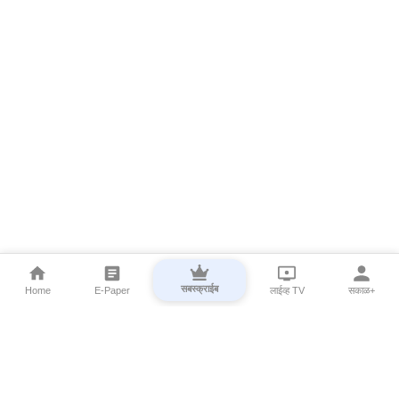
सबस्क्राईब
Home
E-Paper
लाईव्ह TV
सकाळ+