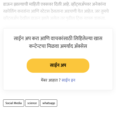
डाऊन झाल्याची माहिती एक्सवर दिली आहे. व्हॉट्सअ‍ॅपवर अनेकांना
स्क्रोलिंग करतांना आणि स्टेटस ठेवताना अडचणी येत आहेत. जर तुमचे
व्हॉट्सअ‍ॅप देखील डाऊन झाले असेल तर पुढील ट्रिक वापरू शकता.
साईन अप करा आणि वाचकांसाठी लिहिलेल्या खास
कन्टेन्टचा मिळवा अमर्याद ॲक्सेस
साईन अप
मेंबर आहात ?
साईन इन
Social Media
science
whatsapp