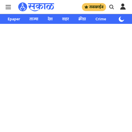
सबस्क्राईब
Epaper
ताज्या
देश
शहर
क्रीडा
Crime
साप्ताहिक