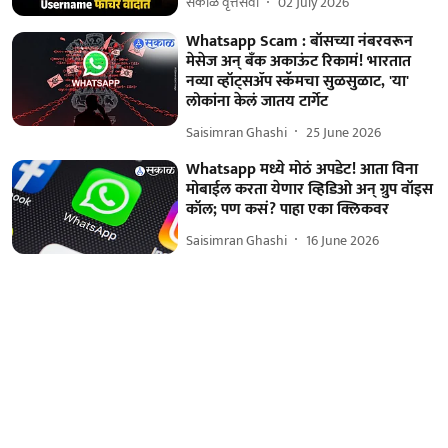
सकाळ वृत्तसेवा
02 July 2026
Whatsapp Scam : बॉसच्या नंबरवरून
मेसेज अन् बँक अकाऊंट रिकामं! भारतात
नव्या व्हॉट्सॲप स्कॅमचा सुळसुळाट, 'या'
लोकांना केलं जातय टार्गेट
Saisimran Ghashi
25 June 2026
Whatsapp मध्ये मोठं अपडेट! आता विना
मोबाईल करता येणार व्हिडिओ अन् ग्रुप वॉइस
कॉल; पण कसं? पाहा एका क्लिकवर
Saisimran Ghashi
16 June 2026