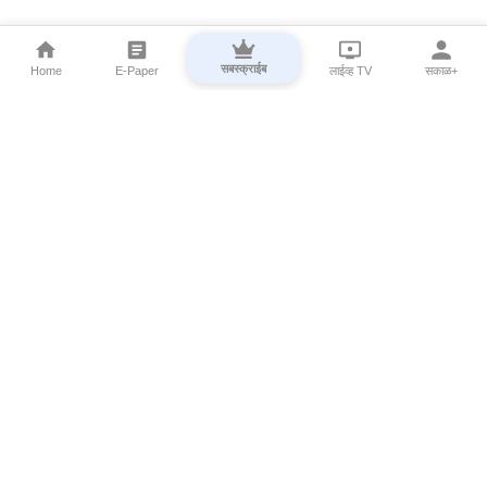
सबस्क्राईब
Home
E-Paper
लाईव्ह TV
सकाळ+
⌄
Marathi News
⌄
About Esakal
⌄
Digital Products