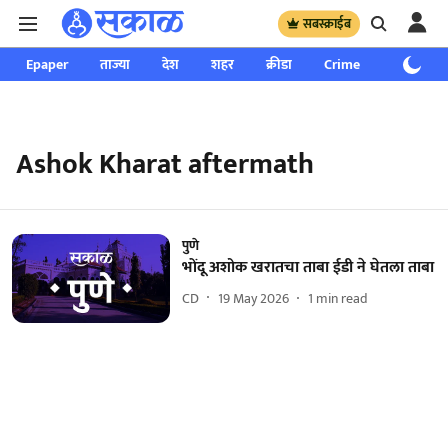
सबस्क्राईब
Epaper
ताज्या
देश
शहर
क्रीडा
Crime
साप्ताहिक
Ashok Kharat aftermath
पुणे
भोंदू अशोक खरातचा ताबा ईडी ने घेतला ताबा
CD
19 May 2026
1
min read