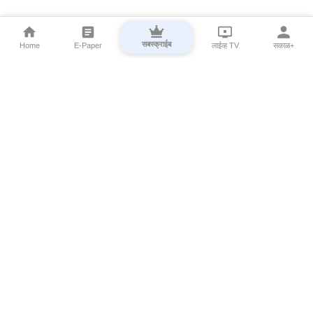
सबस्क्राईब
Home
E-Paper
लाईव्ह TV
सकाळ+
⌄
Marathi News
⌄
About Esakal
⌄
Digital Products