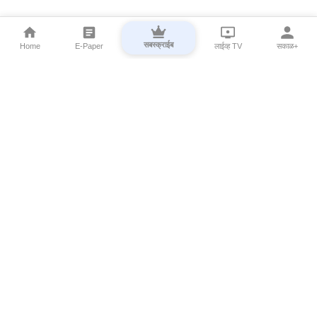
सबस्क्राईब
Home
E-Paper
लाईव्ह TV
सकाळ+
⌄
Marathi News
⌄
About Esakal
⌄
Digital Products