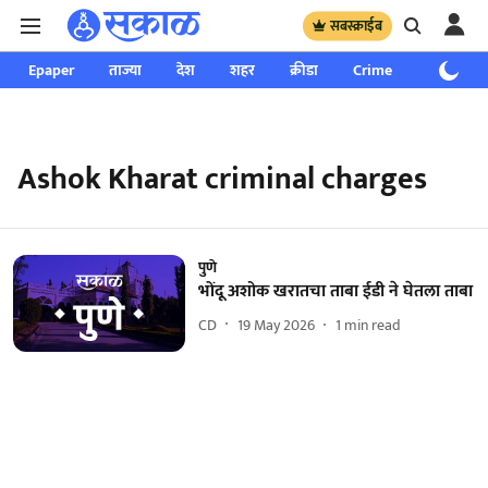
सबस्क्राईब
Epaper
ताज्या
देश
शहर
क्रीडा
Crime
साप्ताहिक
Ashok Kharat criminal charges
पुणे
भोंदू अशोक खरातचा ताबा ईडी ने घेतला ताबा
CD
19 May 2026
1
min read