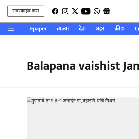
सबस्क्राईब करा
Epaper
ताज्या
देश
शहर
क्रीडा
C
Balapana vaishist J