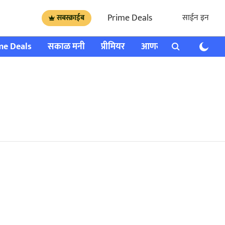
Prime Deals
साईन इन
सबस्क्राईब
me Deals
सकाळ मनी
प्रीमियर
आणखी
राशी भविष्य