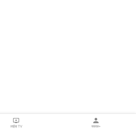
लाईव्ह TV
सकाळ+