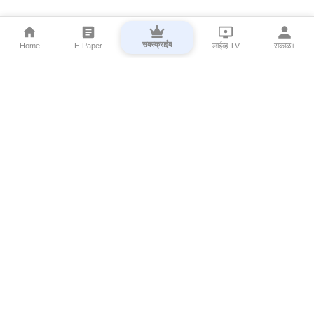
सबस्क्राईब
Home
E-Paper
लाईव्ह TV
सकाळ+
⌄
Marathi News
⌄
About Esakal
⌄
Digital Products