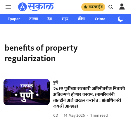
सबस्क्राईब
Epaper
ताज्या
देश
शहर
क्रीडा
Crime
साप्ताहिक
benefits of property
regularization
पुणे
२०११ पूर्वीच्या सरकारी जमिनीवरील निवासी
अतिक्रमणे होणार कायम. (नागरिकांनी
तातडीने अर्ज दाखल करावेत : प्रांताधिकारी
जयश्री आव्हाड)
CD
14 May 2026
1
min read