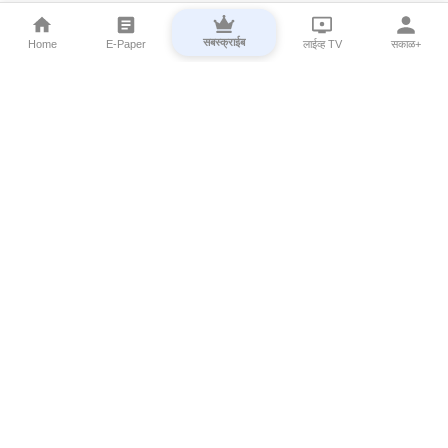
सबस्क्राईब
Home
E-Paper
लाईव्ह TV
सकाळ+
⌄
Marathi News
⌄
About Esakal
⌄
Digital Products
⌄
Sakal Programs