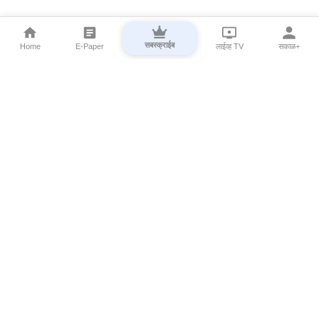
सबस्क्राईब
Home
E-Paper
लाईव्ह TV
सकाळ+
⌄
Marathi News
⌄
About Esakal
⌄
Digital Products