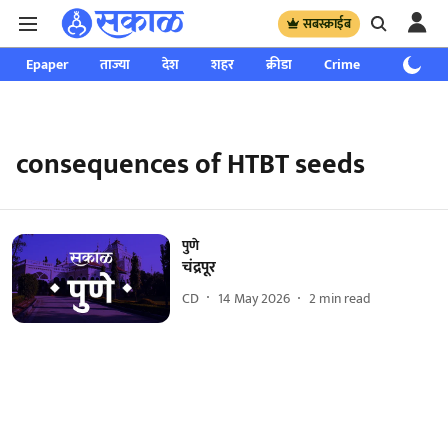
सबस्क्राईब
Epaper
ताज्या
देश
शहर
क्रीडा
Crime
साप्ताहिक
consequences of HTBT seeds
पुणे
चंद्रपूर
CD
14 May 2026
2
min read