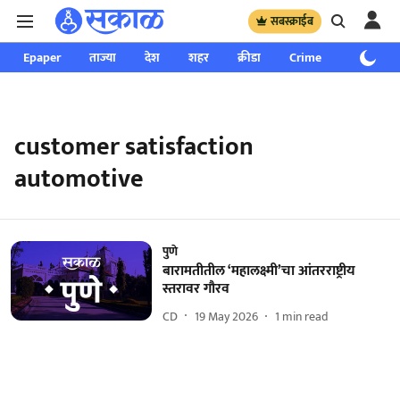
सबस्क्राईब
Epaper
ताज्या
देश
शहर
क्रीडा
Crime
साप्ताहिक
customer satisfaction
automotive
पुणे
बारामतीतील ‘महालक्ष्मी’चा आंतरराष्ट्रीय
स्तरावर गौरव
CD
19 May 2026
1
min read