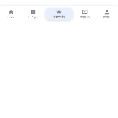
सबस्क्राईब
Home
E-Paper
लाईव्ह TV
सकाळ+
⌄
Marathi News
⌄
About Esakal
⌄
Digital Products