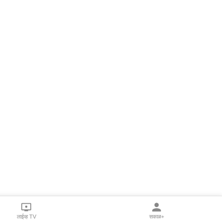
लाईव्ह TV
सकाळ+