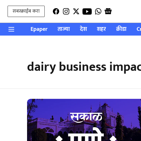
सबस्क्राईब करा
Epaper
ताज्या
देश
शहर
क्रीडा
C
dairy business impac