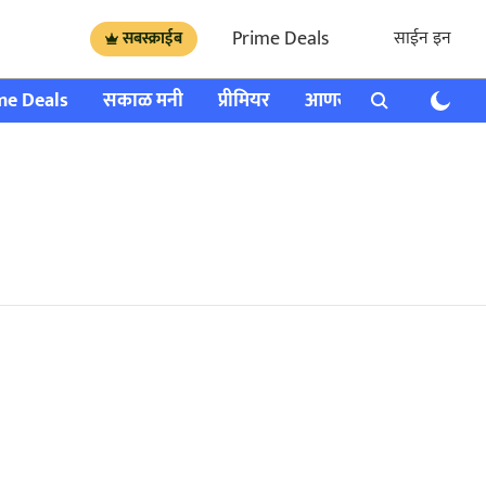
Prime Deals
साईन इन
सबस्क्राईब
me Deals
सकाळ मनी
प्रीमियर
आणखी
राशी भविष्य