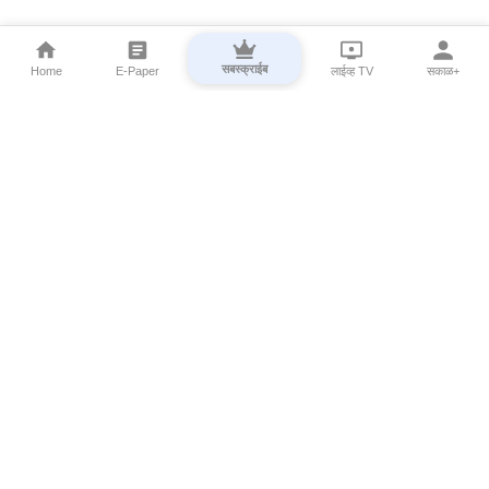
सबस्क्राईब
Home
E-Paper
लाईव्ह TV
सकाळ+
⌄
Marathi News
⌄
About Esakal
⌄
Digital Products