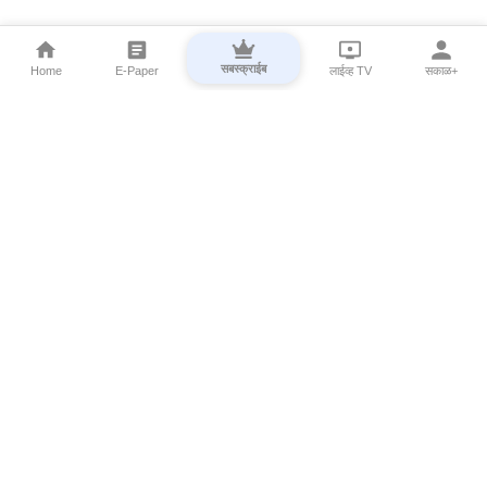
सबस्क्राईब
Home
E-Paper
लाईव्ह TV
सकाळ+
⌄
Marathi News
⌄
About Esakal
⌄
Digital Products