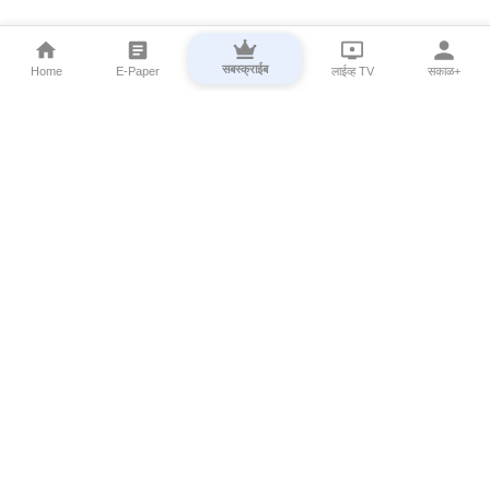
सबस्क्राईब
Home
E-Paper
लाईव्ह TV
सकाळ+
⌄
Marathi News
⌄
About Esakal
⌄
Digital Products