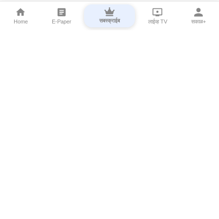
सबस्क्राईब
Home
E-Paper
लाईव्ह TV
सकाळ+
⌄
Marathi News
⌄
About Esakal
⌄
Digital Products
⌄
Sakal Programs