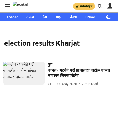
सबस्क्राईब
Epaper
ताज्या
देश
शहर
क्रीडा
Crime
साप्ताहिक
election results Kharjat
पुणे
कर्जत - गटनेते पदी प्रा.सतीश पाटील यांच्या
नावावर शिक्कामोर्तब
CD
09 May 2026
2
min read