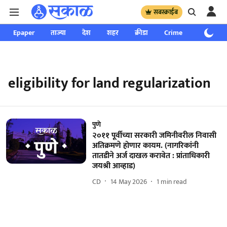
सबस्क्राईब
Epaper
ताज्या
देश
शहर
क्रीडा
Crime
साप्ताहिक
eligibility for land regularization
पुणे
२०११ पूर्वीच्या सरकारी जमिनीवरील निवासी
अतिक्रमणे होणार कायम. (नागरिकांनी
तातडीने अर्ज दाखल करावेत : प्रांताधिकारी
जयश्री आव्हाड)
CD
14 May 2026
1
min read