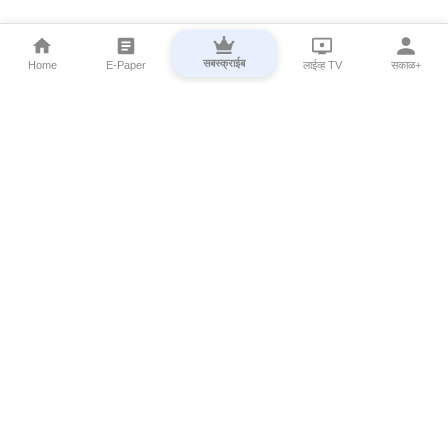
सबस्क्राईब
Home
E-Paper
लाईव्ह TV
सकाळ+
⌄
Marathi News
⌄
About Esakal
⌄
Digital Products