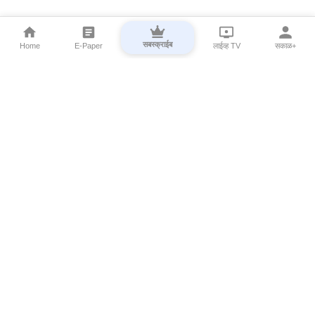
सबस्क्राईब
Home
E-Paper
लाईव्ह TV
सकाळ+
⌄
Marathi News
⌄
About Esakal
⌄
Digital Products