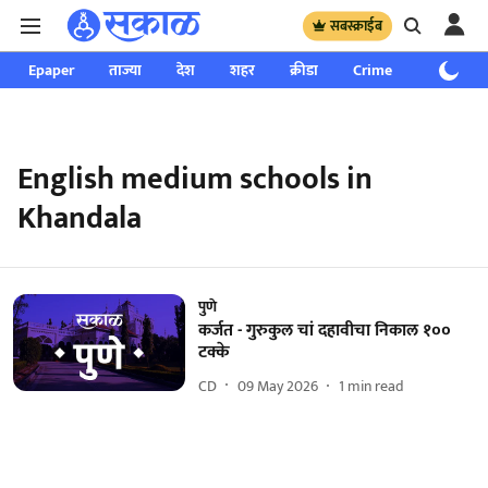
सबस्क्राईब
Epaper
ताज्या
देश
शहर
क्रीडा
Crime
साप्ताहिक
English medium schools in
Khandala
पुणे
कर्जत - गुरुकुल चां दहावीचा निकाल १००
टक्के
CD
09 May 2026
1
min read