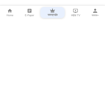
सबस्क्राईब
Home
E-Paper
लाईव्ह TV
सकाळ+
⌄
Marathi News
⌄
About Esakal
⌄
Digital Products