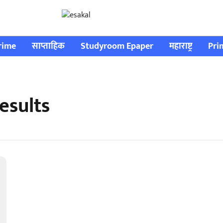
rime
साप्ताहिक
Studyroom Epaper
महाराष्ट्र
Pri
esults