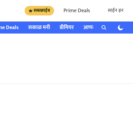
Prime Deals
साईन इन
सबस्क्राईब
me Deals
सकाळ मनी
प्रीमियर
आणखी
राशी भविष्य