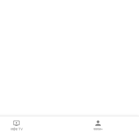
लाईव्ह TV
सकाळ+