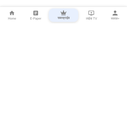
सबस्क्राईब
Home
E-Paper
लाईव्ह TV
सकाळ+
⌄
Marathi News
⌄
About Esakal
⌄
Digital Products