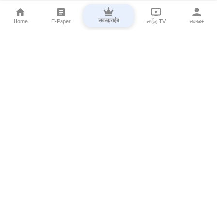
सबस्क्राईब
Home
E-Paper
लाईव्ह TV
सकाळ+
⌄
Marathi News
⌄
About Esakal
⌄
Digital Products
⌄
Sakal Programs