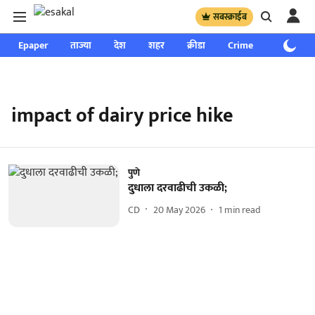
सबस्क्राईब
Epaper
ताज्या
देश
शहर
क्रीडा
Crime
साप्ताहिक
impact of dairy price hike
पुणे
दुधाला दरवाढीची उकळी;
CD
20 May 2026
1
min read