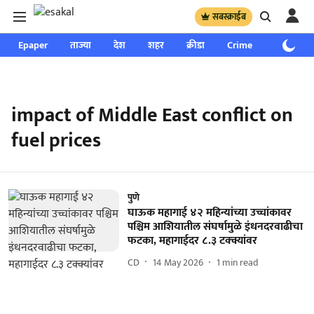
सबस्क्राईब
Epaper
ताज्या
देश
शहर
क्रीडा
Crime
साप्ताहिक
impact of Middle East conflict on
fuel prices
पुणे
घाऊक महागाई ४२ महिन्यांच्या उच्चांकावर
पश्चिम आशियातील संघर्षामुळे इंधनदरवाढीचा
फटका, महागाईदर ८.३ टक्क्यांवर
CD
14 May 2026
1
min read