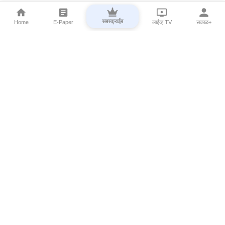
सबस्क्राईब
Home
E-Paper
लाईव्ह TV
सकाळ+
⌄
Marathi News
⌄
About Esakal
⌄
Digital Products
⌄
Sakal Programs