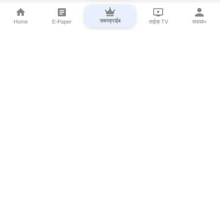
सबस्क्राईब
Home
E-Paper
लाईव्ह TV
सकाळ+
⌄
Marathi News
⌄
About Esakal
⌄
Digital Products
⌄
Sakal Programs