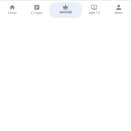
सबस्क्राईब
Home
E-Paper
लाईव्ह TV
सकाळ+
⌄
Marathi News
⌄
About Esakal
⌄
Digital Products
⌄
Sakal Programs