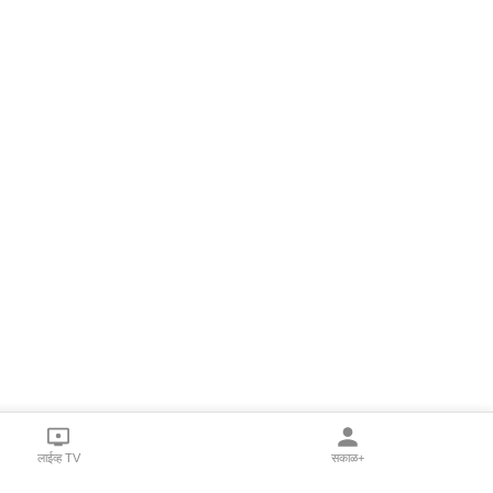
लाईव्ह TV
सकाळ+