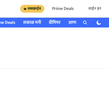
Prime Deals
साईन इन
सबस्क्राईब
me Deals
सकाळ मनी
प्रीमियर
आणखी
राशी भविष्य