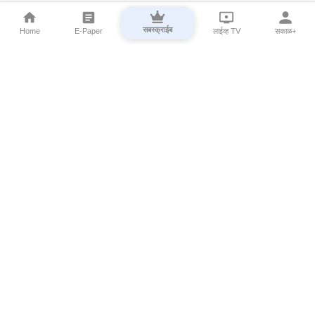
सबस्क्राईब
Home
E-Paper
लाईव्ह TV
सकाळ+
⌄
Marathi News
⌄
About Esakal
⌄
Digital Products
⌄
Sakal Programs