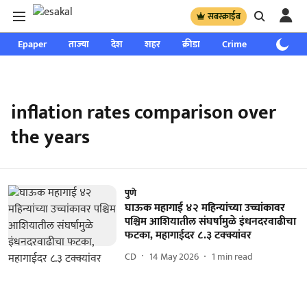
सबस्क्राईब
Epaper
ताज्या
देश
शहर
क्रीडा
Crime
साप्ताहिक
inflation rates comparison over
the years
पुणे
घाऊक महागाई ४२ महिन्यांच्या उच्चांकावर
पश्चिम आशियातील संघर्षामुळे इंधनदरवाढीचा
फटका, महागाईदर ८.३ टक्क्यांवर
CD
14 May 2026
1
min read