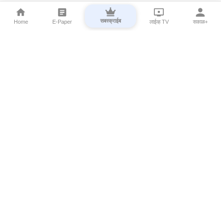
सबस्क्राईब
Home
E-Paper
लाईव्ह TV
सकाळ+
⌄
Marathi News
⌄
About Esakal
⌄
Digital Products
⌄
Sakal Programs